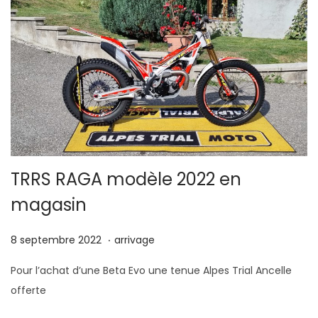
2
TRRS RAGA modèle 2022 en
magasin
.
P
8
P
8 septembre 2022
arrivage
u
s
u
Pour l’achat d’une Beta Evo une tenue Alpes Trial Ancelle
b
e
b
offerte
l
p
l
i
t
i