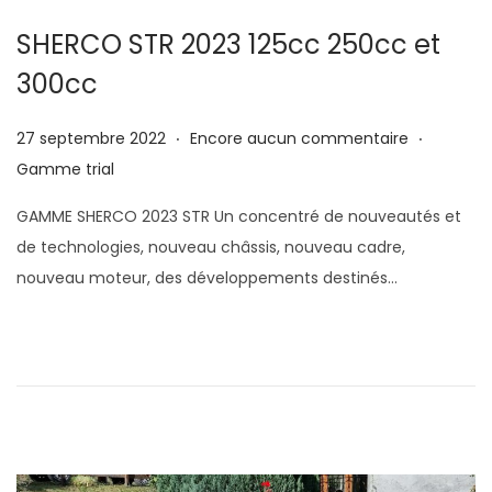
g
n
SHERCO STR 2023 125cc 250cc et
a
u
300cc
t
i
.
.
P
1
P
27 septembre 2022
Encore aucun commentaire
o
u
7
u
Gamme trial
n
b
o
b
GAMME SHERCO 2023 STR Un concentré de nouveautés et
l
c
l
de technologies, nouveau châssis, nouveau cadre,
i
t
i
nouveau moteur, des développements destinés…
é
o
é
l
b
d
e
r
a
e
n
2
s
0
2