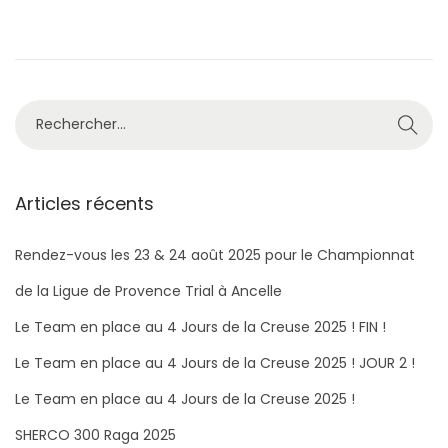
é
e
é
l
m
d
e
b
a
r
n
R
e
s
e
2
c
0
h
Articles récents
2
e
2
r
Rendez-vous les 23 & 24 août 2025 pour le Championnat
c
de la Ligue de Provence Trial à Ancelle
h
Le Team en place au 4 Jours de la Creuse 2025 ! FIN !
e
Le Team en place au 4 Jours de la Creuse 2025 ! JOUR 2 !
r
Le Team en place au 4 Jours de la Creuse 2025 !
:
SHERCO 300 Raga 2025​