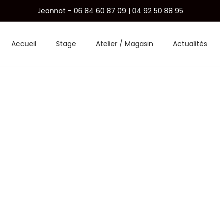
Jeannot - 06 84 60 87 09 | 04 92 50 88 95
Accueil
Stage
Atelier / Magasin
Actualités