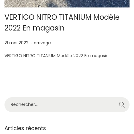
VERTIGO NITRO TITANIUM Modèle
2022 En magasin
.
P
8
P
21 mai 2022
arrivage
u
j
u
VERTIGO NITRO TITANIUM Modèle 2022 En magasin
b
u
b
l
i
l
i
n
i
é
2
é
l
0
d
e
2
a
R
2
n
e
s
c
h
Articles récents