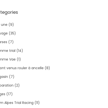
tegories
a une
(9)
ivage
(35)
rses
(7)
me trial
(14)
mme Vae
(1)
 sont venus rouler à ancelle
(8)
asin
(7)
paration
(2)
ges
(17)
m Alpes Trial Racing
(11)