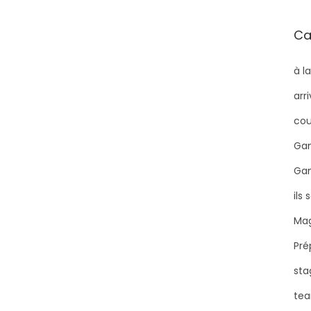
Ca
à l
arr
cou
Gam
Ga
ils
Mag
Pré
sta
tea