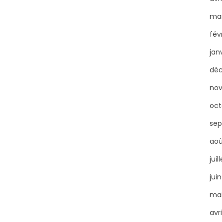
mar
fév
jan
déc
nov
oct
sep
aoû
juil
jui
mai
avri