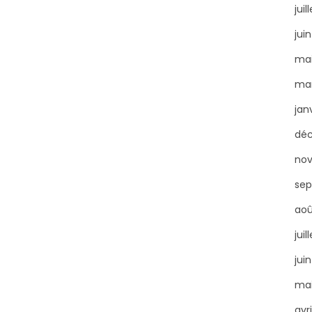
juil
jui
mai
mar
jan
dé
no
sep
aoû
juil
jui
mai
avr