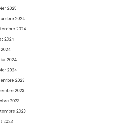
vier 2025
cembre 2024
tembre 2024
let 2024
n 2024
rier 2024
vier 2024
cembre 2023
vembre 2023
obre 2023
tembre 2023
t 2023