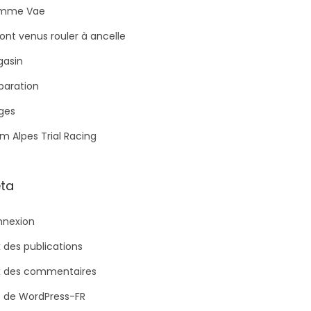
mme Vae
 sont venus rouler à ancelle
asin
paration
ges
m Alpes Trial Racing
ta
nexion
x des publications
x des commentaires
e de WordPress-FR