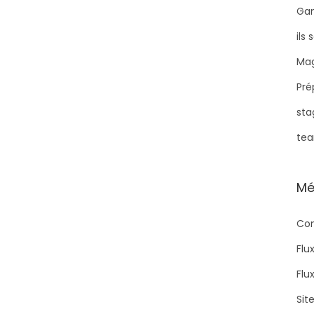
Ga
ils
Mag
Pré
sta
tea
Mé
Con
Flu
Flu
Sit