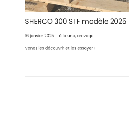
SHERCO 300 STF modèle 2025
.
P
2
P
16 janvier 2025
à la une
,
arrivage
u
4
u
Venez les découvrir et les essayer !
b
m
b
l
a
l
i
r
i
é
s
é
l
2
d
e
0
a
2
n
5
s