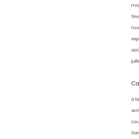
mar
fév
no
sep
aoû
juil
Ca
à l
arr
cou
Gam