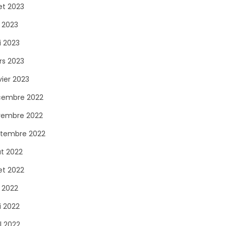
let 2023
n 2023
 2023
s 2023
vier 2023
cembre 2022
vembre 2022
tembre 2022
t 2022
let 2022
n 2022
 2022
il 2022