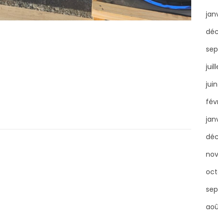
jan
dé
sep
juil
jui
fév
jan
dé
no
oct
sep
aoû