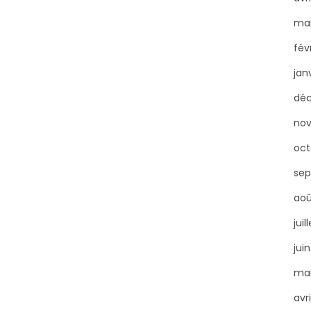
mar
fév
jan
déc
nov
oct
sep
aoû
juil
jui
mai
avri