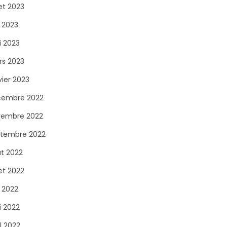
let 2023
n 2023
 2023
s 2023
vier 2023
cembre 2022
vembre 2022
tembre 2022
t 2022
let 2022
n 2022
 2022
il 2022