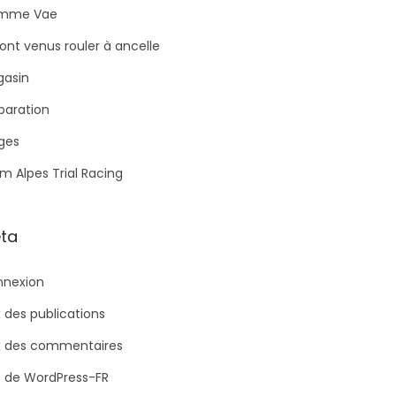
mme Vae
 sont venus rouler à ancelle
asin
paration
ges
m Alpes Trial Racing
ta
nexion
x des publications
x des commentaires
e de WordPress-FR