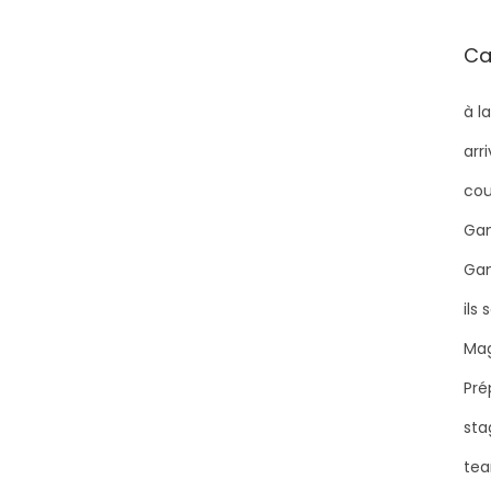
Ca
à l
arr
cou
Gam
Ga
ils
Mag
Pré
sta
tea