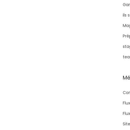
Ga
ils
Mag
Pré
sta
tea
Mé
Con
Flu
Flu
Sit