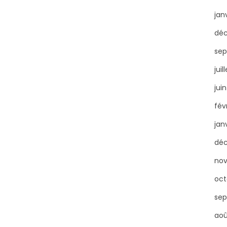
jan
dé
sep
juil
jui
fév
jan
dé
no
oct
sep
aoû