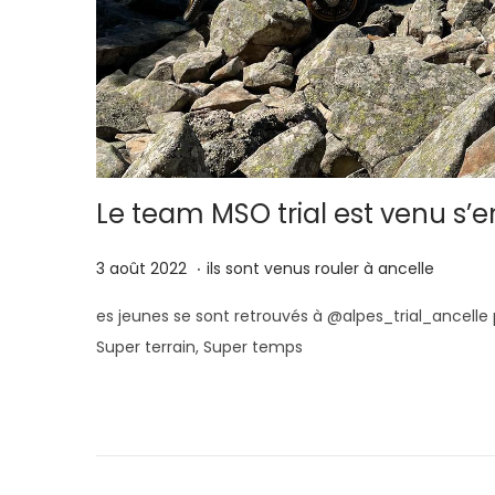
g
n
a
u
t
i
o
n
Le team MSO trial est venu s’e
.
P
1
P
3 août 2022
ils sont venus rouler à ancelle
u
7
u
es jeunes se sont retrouvés à @alpes_trial_ancelle p
b
a
b
Super terrain, Super temps
l
o
l
i
û
i
é
t
é
l
2
d
e
0
a