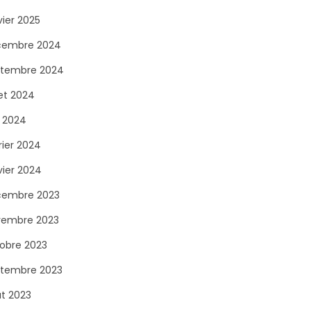
vier 2025
cembre 2024
tembre 2024
let 2024
n 2024
rier 2024
vier 2024
cembre 2023
vembre 2023
obre 2023
tembre 2023
t 2023