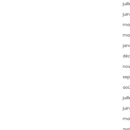
juil
jui
mai
mar
jan
dé
no
sep
aoû
juil
jui
mai
avr