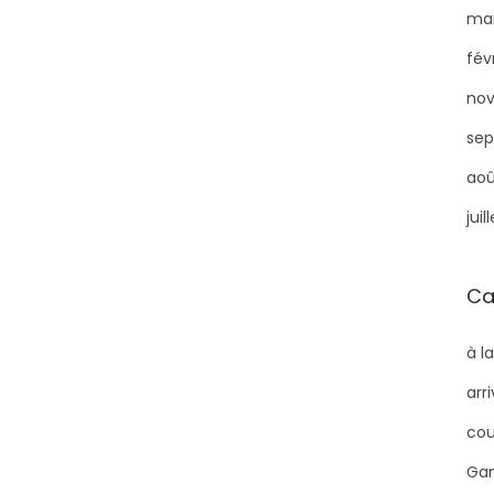
mar
fév
no
sep
aoû
juil
Ca
à l
arr
cou
Gam