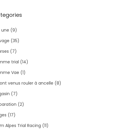
tegories
a une
(9)
ivage
(35)
rses
(7)
me trial
(14)
mme Vae
(1)
 sont venus rouler à ancelle
(8)
asin
(7)
paration
(2)
ges
(17)
m Alpes Trial Racing
(11)