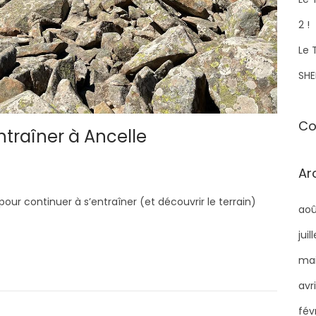
r
2 !
:
Le 
SHE
Co
ntraîner à Ancelle
Ar
our continuer à s’entraîner (et découvrir le terrain)
aoû
juil
mai
avr
fév