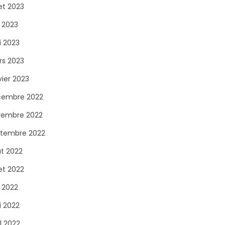
let 2023
n 2023
 2023
s 2023
vier 2023
cembre 2022
vembre 2022
tembre 2022
t 2022
let 2022
n 2022
 2022
il 2022