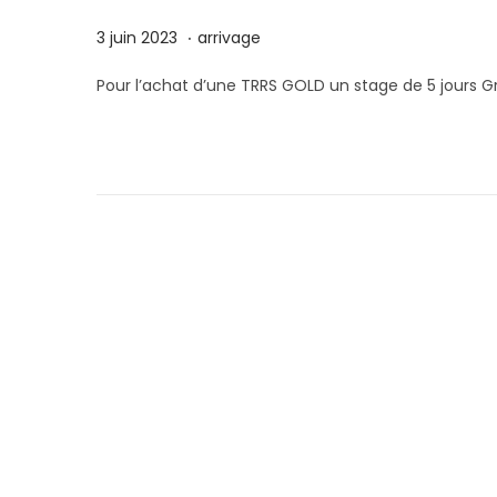
.
P
1
P
3 juin 2023
arrivage
u
3
u
Pour l’achat d’une TRRS GOLD un stage de 5 jours Gr
b
j
b
l
a
l
i
n
i
é
v
é
l
i
d
e
e
a
r
n
2
s
0
2
4