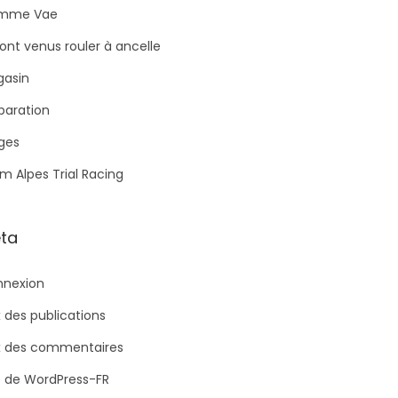
mme Vae
 sont venus rouler à ancelle
asin
paration
ges
m Alpes Trial Racing
ta
nexion
x des publications
x des commentaires
e de WordPress-FR