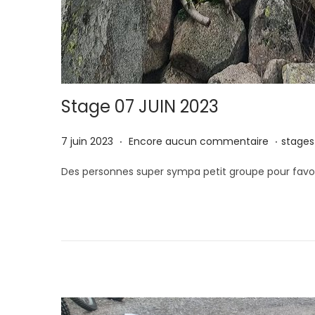
Stage 07 JUIN 2023
.
.
P
1
P
7 juin 2023
Encore aucun commentaire
stages
u
7
u
Des personnes super sympa petit groupe pour favor
b
j
b
l
u
l
i
i
i
é
l
é
l
l
d
e
e
a
t
n