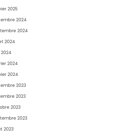
vier 2025
cembre 2024
tembre 2024
let 2024
n 2024
rier 2024
vier 2024
cembre 2023
vembre 2023
obre 2023
tembre 2023
t 2023