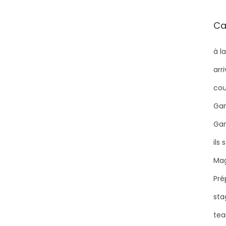
Ca
à l
arr
cou
Gam
Ga
ils
Mag
Pré
sta
tea