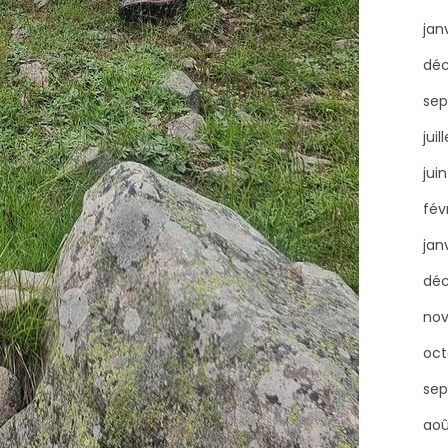
jan
dé
sep
juil
jui
fév
jan
dé
no
oct
sep
aoû