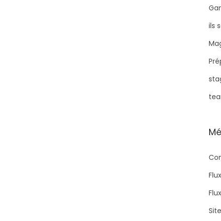
Ga
ils
Mag
Pré
sta
tea
Mé
Con
Flu
Flu
Sit