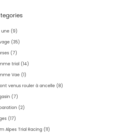
tegories
a une
(9)
ivage
(35)
rses
(7)
me trial
(14)
mme Vae
(1)
 sont venus rouler à ancelle
(8)
asin
(7)
paration
(2)
ges
(17)
m Alpes Trial Racing
(11)