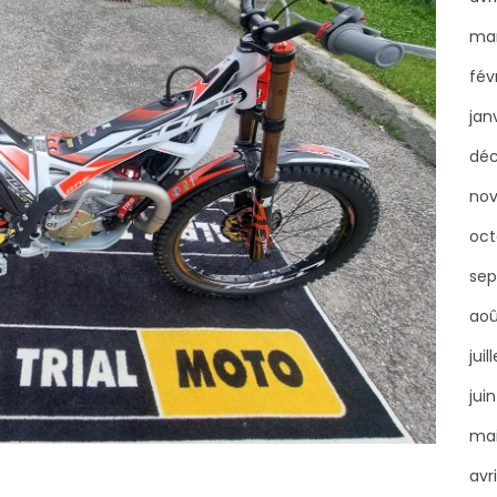
mar
fév
jan
déc
nov
oct
sep
aoû
juil
jui
mai
avri