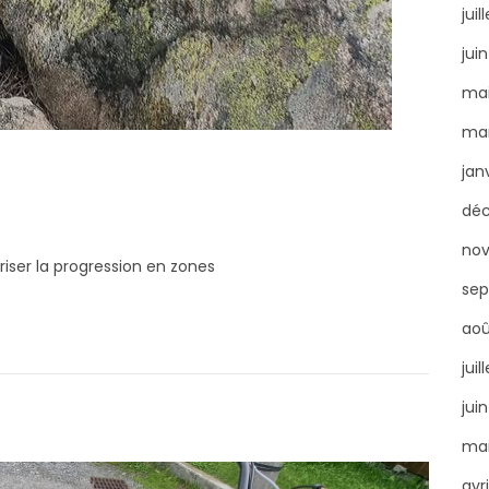
juil
jui
mai
mar
jan
dé
no
iser la progression en zones
sep
aoû
juil
jui
mai
avr