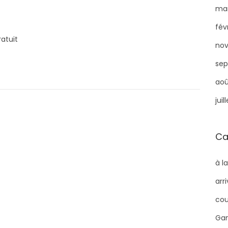
mar
fév
atuit
no
sep
aoû
juil
Ca
à l
arr
cou
Gam