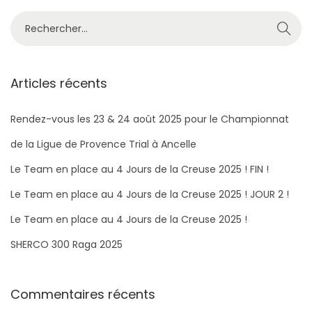
s
R
e
c
h
Articles récents
e
r
Rendez-vous les 23 & 24 août 2025 pour le Championnat
c
de la Ligue de Provence Trial à Ancelle
h
Le Team en place au 4 Jours de la Creuse 2025 ! FIN !
e
Le Team en place au 4 Jours de la Creuse 2025 ! JOUR 2 !
r
Le Team en place au 4 Jours de la Creuse 2025 !
:
SHERCO 300 Raga 2025​
Commentaires récents