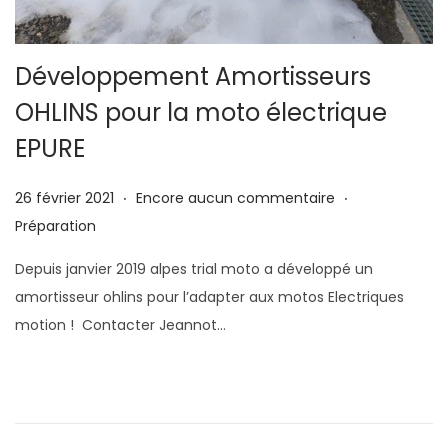
g
n
a
u
Développement Amortisseurs
t
i
OHLINS pour la moto électrique
o
EPURE
n
.
.
P
2
P
26 février 2021
Encore aucun commentaire
u
6
u
Préparation
b
m
b
Depuis janvier 2019 alpes trial moto a développé un
l
a
l
amortisseur ohlins pour l’adapter aux motos Electriques
i
i
i
motion ! Contacter Jeannot…
é
2
é
l
0
d
e
2
a
1
n