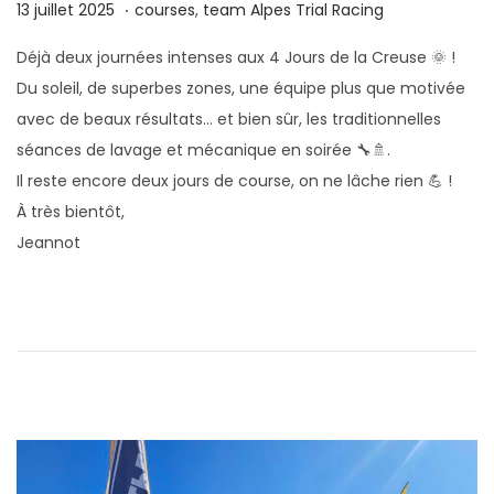
.
P
4
P
13 juillet 2025
courses
,
team Alpes Trial Racing
u
s
u
Déjà deux journées intenses aux 4 Jours de la Creuse 🌞 !
b
e
b
Du soleil, de superbes zones, une équipe plus que motivée
l
p
l
avec de beaux résultats… et bien sûr, les traditionnelles
i
t
i
séances de lavage et mécanique en soirée 🔧🚿.
é
e
é
Il reste encore deux jours de course, on ne lâche rien 💪 !
l
m
d
À très bientôt,
e
b
a
Jeannot
r
n
e
s
2
0
2
5