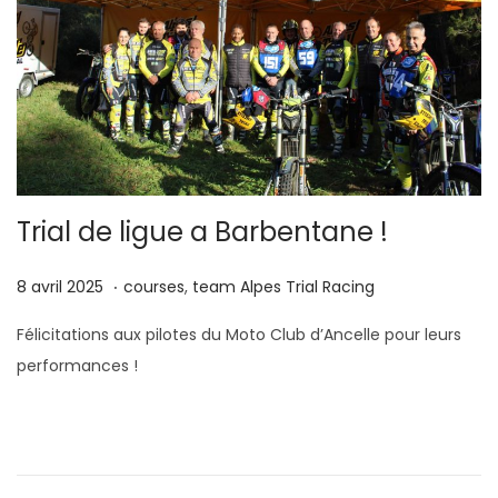
Trial de ligue a Barbentane !
.
P
8
P
8 avril 2025
courses
,
team Alpes Trial Racing
u
a
u
Félicitations aux pilotes du Moto Club d’Ancelle pour leurs
b
v
b
performances !
l
r
l
i
i
i
é
l
é
l
2
d