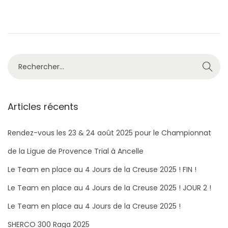
é
b
é
l
r
d
e
e
a
2
n
0
s
R
2
e
1
c
h
Articles récents
e
r
Rendez-vous les 23 & 24 août 2025 pour le Championnat
c
de la Ligue de Provence Trial à Ancelle
h
Le Team en place au 4 Jours de la Creuse 2025 ! FIN !
e
Le Team en place au 4 Jours de la Creuse 2025 ! JOUR 2 !
r
Le Team en place au 4 Jours de la Creuse 2025 !
:
SHERCO 300 Raga 2025​