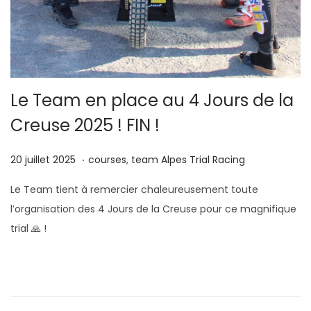
Le Team en place au 4 Jours de la
Creuse 2025 ! FIN !
.
P
4
P
20 juillet 2025
courses
,
team Alpes Trial Racing
u
s
u
Le Team tient à remercier chaleureusement toute
b
e
b
l’organisation des 4 Jours de la Creuse pour ce magnifique
l
p
l
trial 🙏 !
i
t
i
é
e
é
l
m
d
e
b
a