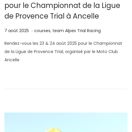
pour le Championnat de la Ligue
de Provence Trial à Ancelle
.
P
4
P
7 août 2025
courses
,
team Alpes Trial Racing
u
s
u
Rendez-vous les 23 & 24 août 2025 pour le Championnat
b
e
b
de la Ligue de Provence Trial, organisé par le Moto Club
l
p
l
Ancelle
i
t
i
é
e
é
l
m
d
e
b
a
r
n
e
s
2
0
2