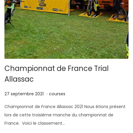
Championnat de France Trial
Allassac
.
P
9
P
27 septembre 2021
courses
u
o
u
Championnat de France Allassac 2021 Nous étions présent
b
c
b
lors de cette troisième manche du championnat de
l
t
l
France. Voici le classement…
i
o
i