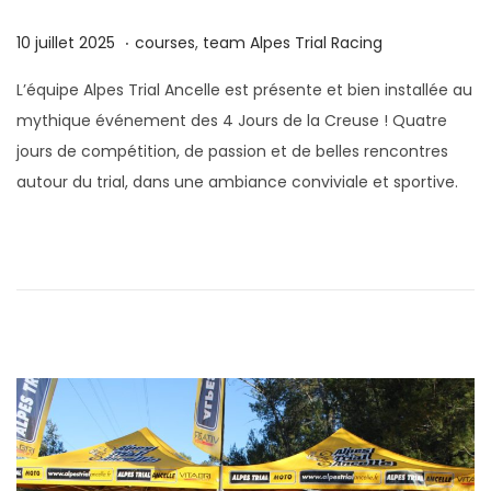
.
P
4
P
10 juillet 2025
courses
,
team Alpes Trial Racing
u
s
u
L’équipe Alpes Trial Ancelle est présente et bien installée au
b
e
b
mythique événement des 4 Jours de la Creuse ! Quatre
l
p
l
jours de compétition, de passion et de belles rencontres
i
t
i
autour du trial, dans une ambiance conviviale et sportive.
é
e
é
l
m
d
e
b
a
r
n
e
s
2
0
2
5