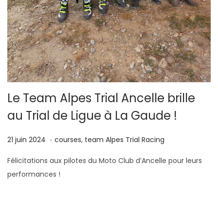
Le Team Alpes Trial Ancelle brille
au Trial de Ligue à La Gaude !
.
P
2
P
21 juin 2024
courses
,
team Alpes Trial Racing
u
1
u
Félicitations aux pilotes du Moto Club d’Ancelle pour leurs
b
o
b
performances !
l
c
l
i
t
i
é
o
é