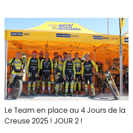
r
n
e
s
2
0
2
5
Le Team en place au 4 Jours de la
Creuse 2025 ! JOUR 2 !