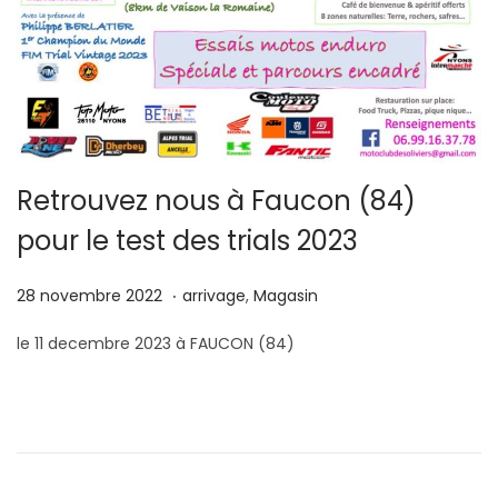
Retrouvez nous à Faucon (84)
pour le test des trials 2023
.
P
1
P
28 novembre 2022
arrivage
,
Magasin
u
3
u
le 11 decembre 2023 à FAUCON (84)
b
j
b
l
a
l
i
n
i
é
v
é
l
i
d