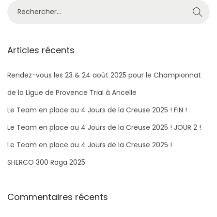
e
e
a
R
r
n
e
2
s
c
0
h
Articles récents
2
e
3
r
Rendez-vous les 23 & 24 août 2025 pour le Championnat
c
de la Ligue de Provence Trial à Ancelle
h
Le Team en place au 4 Jours de la Creuse 2025 ! FIN !
e
Le Team en place au 4 Jours de la Creuse 2025 ! JOUR 2 !
r
Le Team en place au 4 Jours de la Creuse 2025 !
:
SHERCO 300 Raga 2025​
Commentaires récents