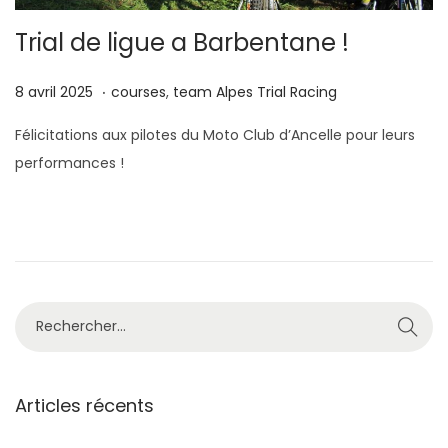
g
n
Trial de ligue a Barbentane !
a
u
t
.
P
8
P
8 avril 2025
courses
,
team Alpes Trial Racing
i
u
a
u
o
Félicitations aux pilotes du Moto Club d’Ancelle pour leurs
b
v
b
n
performances !
l
r
l
i
i
i
é
l
é
l
2
d
e
0
a
2
n
R
5
s
e
c
h
Articles récents
e