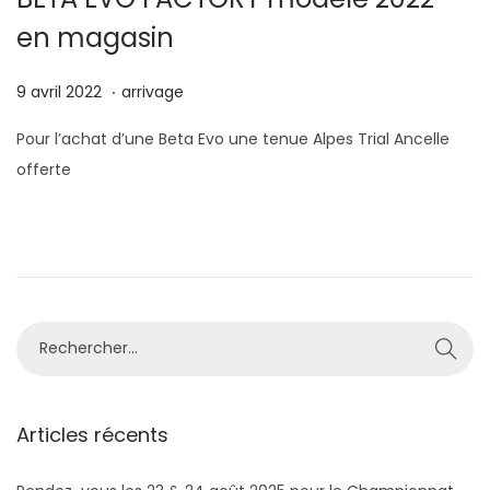
g
n
en magasin
a
u
t
.
P
1
P
9 avril 2022
arrivage
i
u
3
u
o
Pour l’achat d’une Beta Evo une tenue Alpes Trial Ancelle
b
a
b
n
offerte
l
v
l
i
r
i
é
i
é
l
l
d
e
2
a
0
n
R
2
s
e
2
c
h
Articles récents
e
r