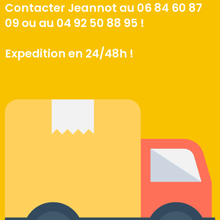
Contacter Jeannot au 06 84 60 87
09 ou au 04 92 50 88 95 !
Expedition en 24/48h !